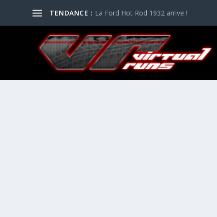
TENDANCE :
La Ford Hot Rod 1932 arrive !