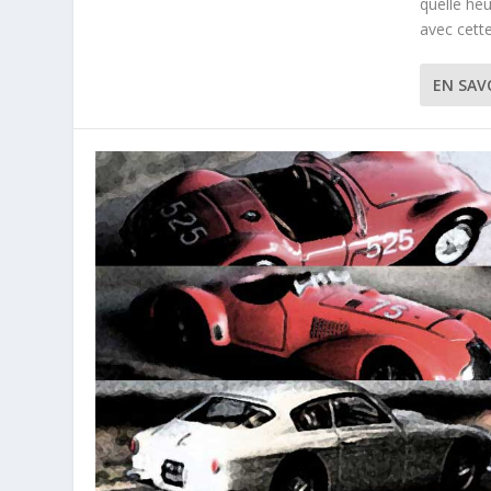
quelle he
avec cette
EN SAV