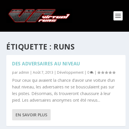
ÉTIQUETTE :
RUNS
DES ADVERSAIRES AU NIVEAU
par
admin
|
Août 7, 2013
|
Développement
|
0
|
Pour ceux qui avaient la chance d’avoir une voiture d’un
haut niveau, les adversaires ne se bousculaient pas sur
les pistes. Désormais, ils trouveront chaussure à leur
pied. Les adversaires anonymes ont été revus...
EN SAVOIR PLUS